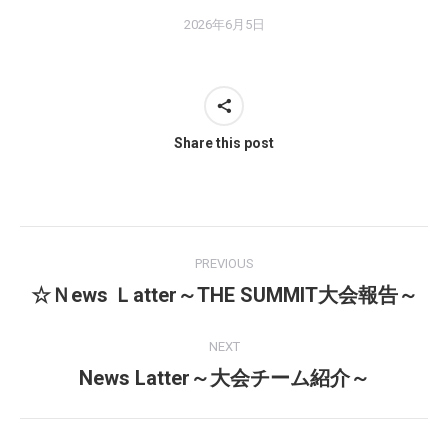
2026年6月5日
Share this post
Post
PREVIOUS
navigation
☆Ｎews Ｌatter～THE SUMMIT大会報告～
Previous
post:
NEXT
News Latter～大会チーム紹介～
Next
post: