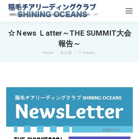
☆Ｎews Ｌatter～THE SUMMIT大会
報告～
You are here:
Home
未分類
☆Ｎews…